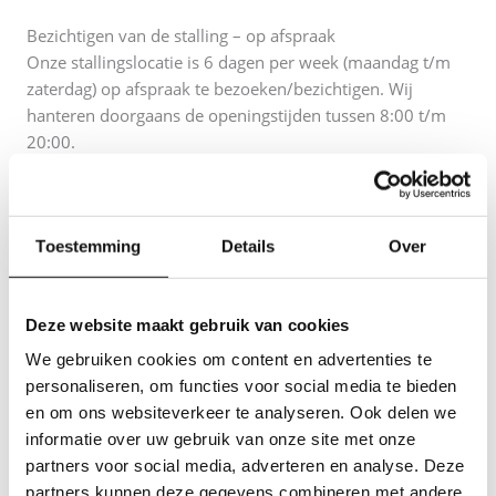
Bezichtigen van de stalling – op afspraak
Onze stallingslocatie is 6 dagen per week (maandag t/m
zaterdag) op afspraak te bezoeken/bezichtigen. Wij
hanteren doorgaans de openingstijden tussen 8:00 t/m
20:00.
Toestemming
Details
Over
Ophalen van uw eigendom – op afspraak
Ophalen van uw eigendom is te allen tijde mogelijk, mits
u dit 24 uur van tevoren telefonisch heeft doorgegeven
Deze website maakt gebruik van cookies
middels bellen of via een whatsapp. Nadat er telefonisch
contact is geweest, zetten wij uw eigendom op het
We gebruiken cookies om content en advertenties te
buitenterrein. Vervolgens kunt u uw eigendom ophalen
personaliseren, om functies voor social media te bieden
wanneer het u uitkomt. Met behulp van uw telefoon kunt
en om ons websiteverkeer te analyseren. Ook delen we
het beveiligde hek openen.
informatie over uw gebruik van onze site met onze
partners voor social media, adverteren en analyse. Deze
Bij het intakegesprek ontvangt u details over de Dom Key-
partners kunnen deze gegevens combineren met andere